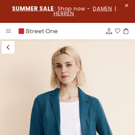
SUMMER SALE
: Shop now -
DAMEN
|
HERREN