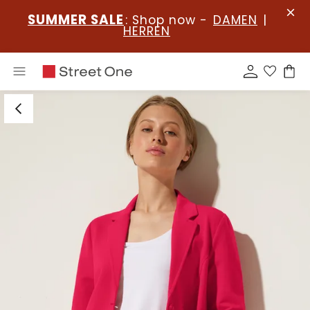
SUMMER SALE
: Shop now -
DAMEN
|
HERREN