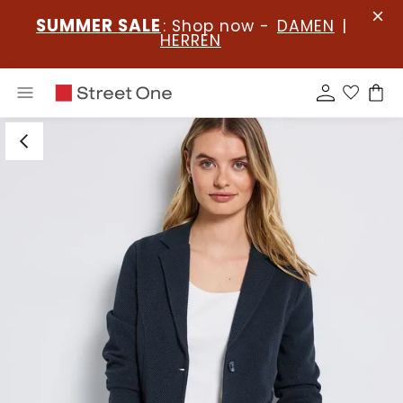
SUMMER SALE
: Shop now -
DAMEN
|
HERREN