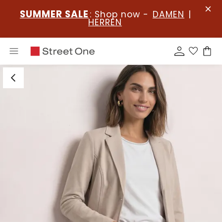
SUMMER SALE
: Shop now -
DAMEN
|
HERREN