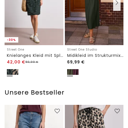
-30%
Street One
Street One Studio
Knielanges Kleid mit Split Neck und Print
Midikleid im Strukturmix mit Rundhals
42,00
€
69,99
€
59,99
€
Unsere Bestseller