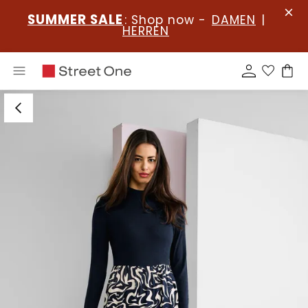
SUMMER SALE
: Shop now -
DAMEN
|
HERREN