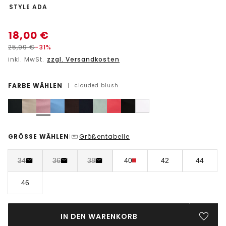
-
STYLE ADA
18,00
€
25,99
€
-31%
inkl. MwSt.
zzgl. Versandkosten
FARBE WÄHLEN
|
clouded blush
GRÖSSE WÄHLEN
Größentabelle
|
34
36
38
40
42
44
46
IN DEN WARENKORB