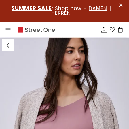
SUMMER SALE
: Shop now -
DAMEN
|
HERREN