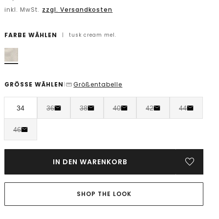
inkl. MwSt.
zzgl. Versandkosten
FARBE WÄHLEN
|
tusk cream mel.
GRÖSSE WÄHLEN
Größentabelle
|
34
36
38
40
42
44
46
IN DEN WARENKORB
SHOP THE LOOK