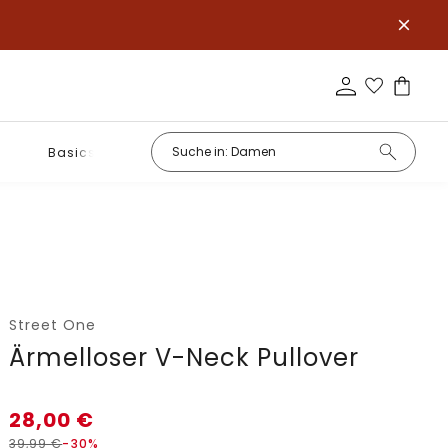
Basics
Street One
Ärmelloser V-Neck Pullover
28,00
€
39,99
€
-30%