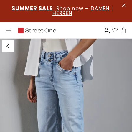
SUMMER SALE
: Shop now -
DAMEN
|
HERREN