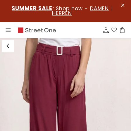
SUMMER SALE
: Shop now -
DAMEN
|
HERREN