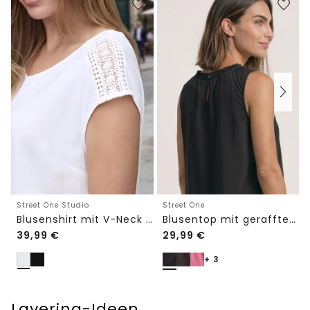
Street One Studio
Street One
Blusenshirt mit V-Neck und Spitze
Blusentop mit gerafftem Rundhals
39,99
€
29,99
€
+ 3
Layering-Ideen