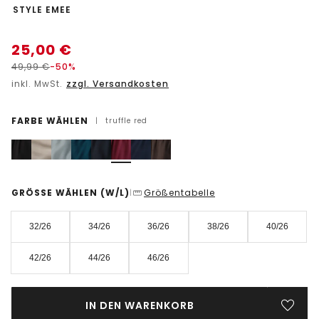
-
STYLE EMEE
25,00
€
49,99
€
-50%
inkl. MwSt.
zzgl. Versandkosten
FARBE WÄHLEN
|
truffle red
GRÖSSE WÄHLEN
(W/L)
Größentabelle
|
32/26
34/26
36/26
38/26
40/26
42/26
44/26
46/26
IN DEN WARENKORB