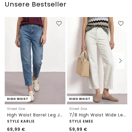
Unsere Bestseller
HIGH WAIST
HIGH WAIST
Street One
Street One
High Waist Barrel Leg Jeans im Loose Fit
7/8 High Waist Wide Leg Jeans im Loose Fit
STYLE KARLIE
STYLE EMEE
69,99
€
59,99
€