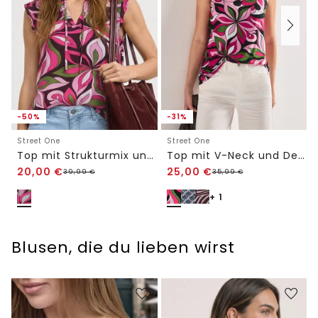
-50%
-31%
Street One
Street One
Top mit Strukturmix und Crochet-Details
Top mit V-Neck und Deko-Detail
20,00
€
25,00
€
39,99
€
35,99
€
+ 1
Blusen, die du lieben wirst