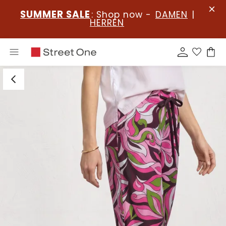
SUMMER SALE
: Shop now -
DAMEN
|
HERREN