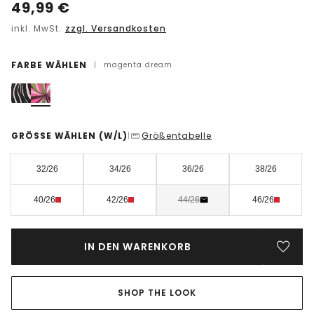
49,99
€
inkl. MwSt.
zzgl. Versandkosten
FARBE WÄHLEN
|
magenta dream
GRÖSSE WÄHLEN
(W/L)
Größentabelle
|
32/26
34/26
36/26
38/26
40/26
42/26
44/26
46/26
IN DEN WARENKORB
SHOP THE LOOK