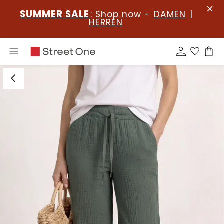
SUMMER SALE
: Shop now -
DAMEN
|
HERREN