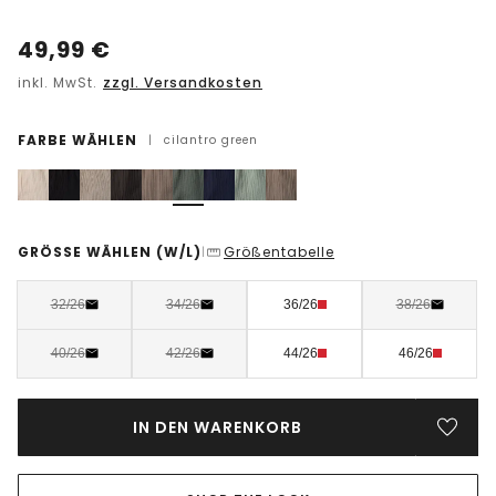
49,99
€
inkl. MwSt.
zzgl. Versandkosten
FARBE WÄHLEN
|
cilantro green
GRÖSSE WÄHLEN
(W/L)
Größentabelle
|
32/26
34/26
36/26
38/26
40/26
42/26
44/26
46/26
IN DEN WARENKORB