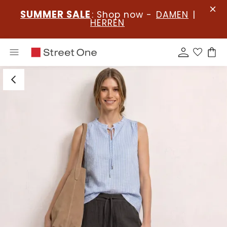
SUMMER SALE
: Shop now -
DAMEN
|
HERREN