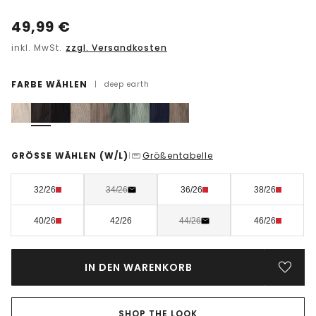
49,99
€
inkl. MwSt.
zzgl. Versandkosten
FARBE WÄHLEN
|
deep earth
GRÖSSE WÄHLEN
(W/L)
Größentabelle
|
32/26
34/26
36/26
38/26
40/26
42/26
44/26
46/26
IN DEN WARENKORB
SHOP THE LOOK