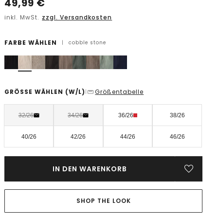
49,99
€
inkl. MwSt.
zzgl. Versandkosten
FARBE WÄHLEN
|
cobble stone
GRÖSSE WÄHLEN
(W/L)
Größentabelle
|
32/26
34/26
36/26
38/26
40/26
42/26
44/26
46/26
IN DEN WARENKORB
SHOP THE LOOK