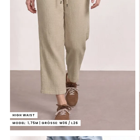
HIGH WAIST
MODEL: 1,75M | GRÖSSE: W36 / L26