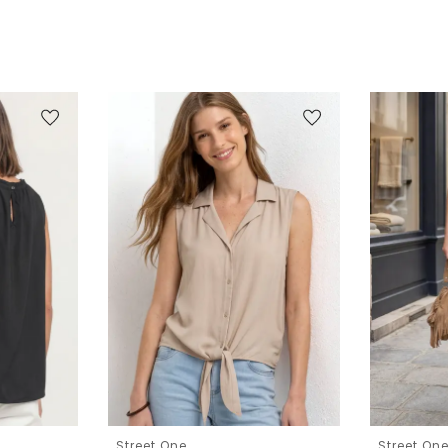
Street One
Street On