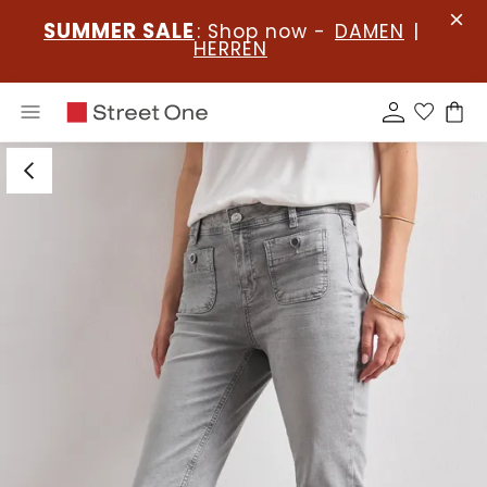
SUMMER SALE
: Shop now -
DAMEN
|
HERREN