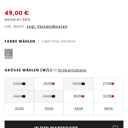
49,00
€
69,99
€
-30%
inkl. MwSt.
zzgl. Versandkosten
FARBE WÄHLEN
|
Light Grey Random
GRÖSSE WÄHLEN
(W/L)
Größentabelle
|
24/26
25/26
26/26
27/26
28/26
29/26
30/26
31/26
32/26
33/26
34/26
36/26
IN DEN WARENKORB