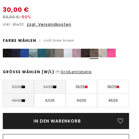
30,00
€
59,99
€
-50%
inkl. MwSt.
zzgl. Versandkosten
FARBE WÄHLEN
|
cold brew brown
GRÖSSE WÄHLEN
(W/L)
Größentabelle
|
32/26
34/26
36/26
38/26
40/26
42/26
44/26
46/26
IN DEN WARENKORB