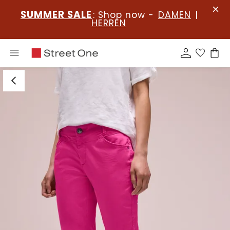
SUMMER SALE
: Shop now -
DAMEN
|
HERREN