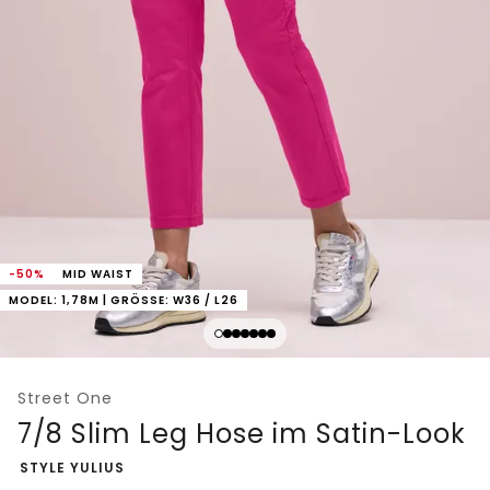
-50%
MID WAIST
MODEL: 1,78M | GRÖSSE: W36 / L26
Street One
7/8 Slim Leg Hose im Satin-Look
-
STYLE YULIUS