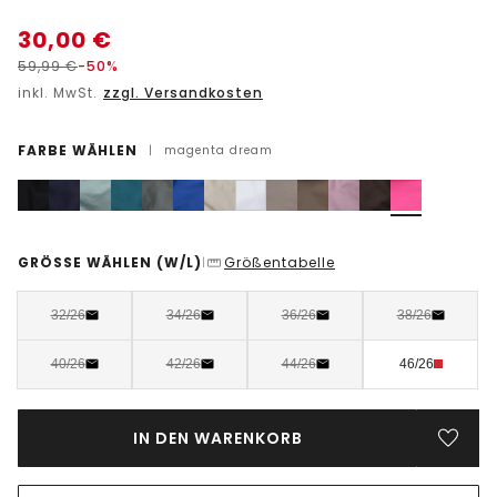
30,00
€
59,99
€
-50%
inkl. MwSt.
zzgl. Versandkosten
FARBE WÄHLEN
|
magenta dream
GRÖSSE WÄHLEN
(W/L)
Größentabelle
|
32/26
34/26
36/26
38/26
40/26
42/26
44/26
46/26
IN DEN WARENKORB