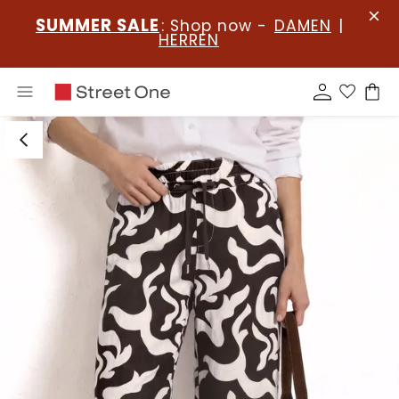
SUMMER SALE
: Shop now -
DAMEN
|
HERREN