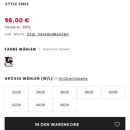
-
STYLE EMEE
56,00
€
79,99
€
-30%
inkl. MwSt.
zzgl. Versandkosten
FARBE WÄHLEN
|
espresso brown
GRÖSSE WÄHLEN
(W/L)
Größentabelle
|
32/26
34/26
36/26
38/26
40/26
42/26
44/26
46/26
IN DEN WARENKORB