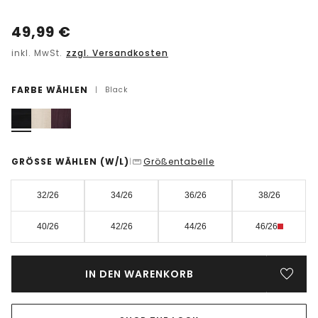
49,99
€
inkl. MwSt.
zzgl. Versandkosten
FARBE WÄHLEN
|
Black
GRÖSSE WÄHLEN
(W/L)
Größentabelle
|
32/26
34/26
36/26
38/26
40/26
42/26
44/26
46/26
IN DEN WARENKORB