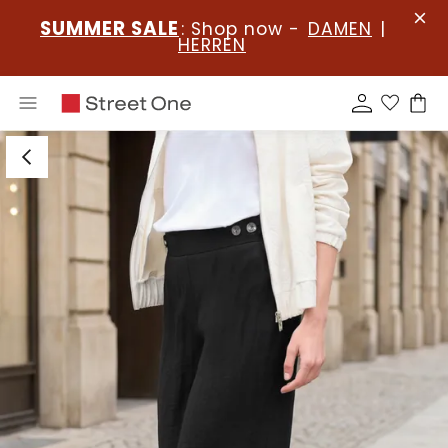
SUMMER SALE
: Shop now -
DAMEN
|
HERREN