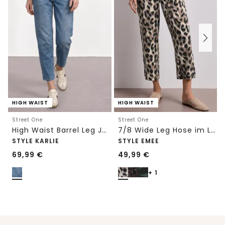
HIGH WAIST
HIGH WAIST
Street One
Street One
High Waist Barrel Leg Jeans im Loose Fit
7/8 Wide Leg Hose im Loose Fit mit Print
STYLE KARLIE
STYLE EMEE
69,99
€
49,99
€
+ 1