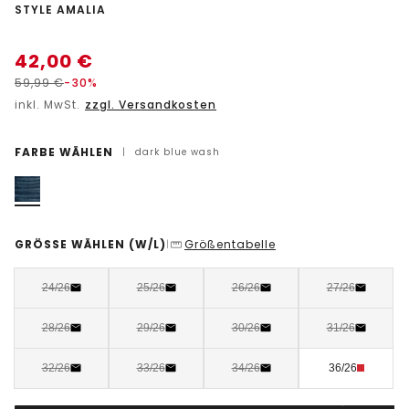
-
STYLE AMALIA
42,00
€
59,99
€
-30%
inkl. MwSt.
zzgl. Versandkosten
FARBE WÄHLEN
|
dark blue wash
GRÖSSE WÄHLEN
(W/L)
Größentabelle
|
24/26
25/26
26/26
27/26
28/26
29/26
30/26
31/26
32/26
33/26
34/26
36/26