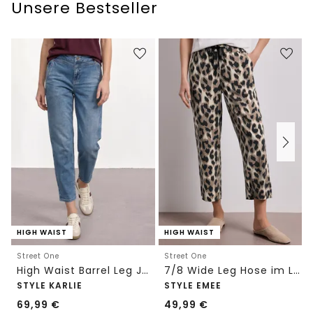
Unsere Bestseller
HIGH WAIST
HIGH WAIST
Street One
Street One
High Waist Barrel Leg Jeans im Loose Fit
7/8 Wide Leg Hose im Loose Fit mit Print
STYLE KARLIE
STYLE EMEE
69,99
€
49,99
€