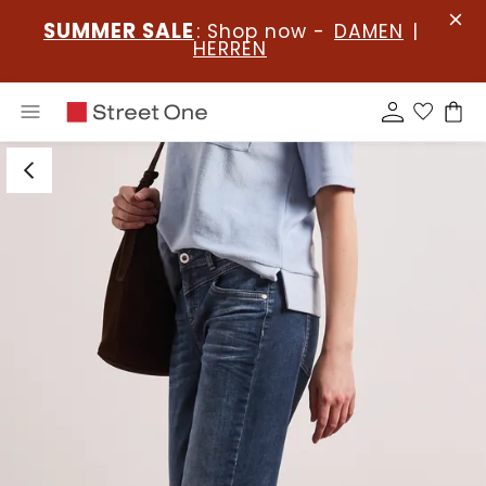
SUMMER SALE
: Shop now -
DAMEN
|
HERREN