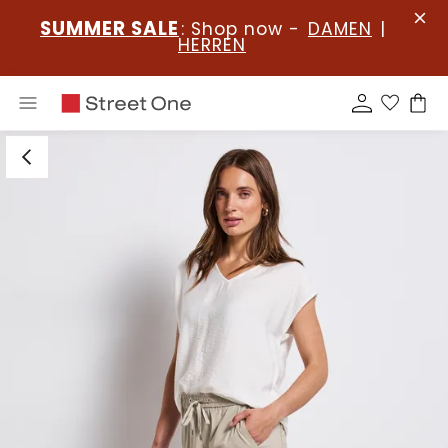
SUMMER SALE
: Shop now -
DAMEN
|
HERREN