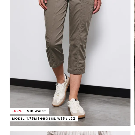
-60%
MID WAIST
MODEL: 1,78M | GRÖSSE: W38 / L22