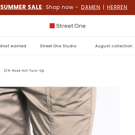
SUMMER SALE
: Shop now -
DAMEN
|
HERREN
Most wanted
Street One Studio
August collection
3/4-Hose mit Turn-Up