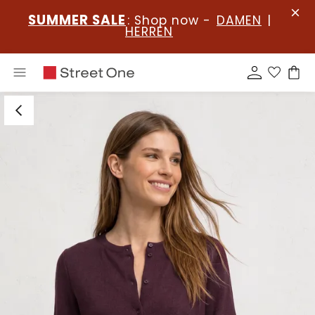
SUMMER SALE
: Shop now -
DAMEN
|
HERREN