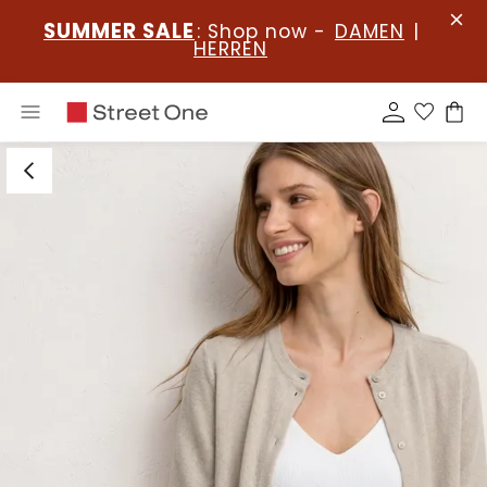
SUMMER SALE
: Shop now -
DAMEN
|
HERREN