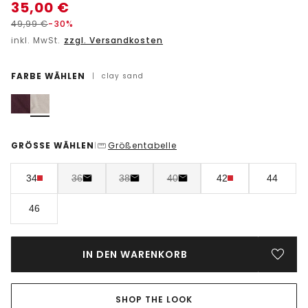
35,00
€
49,99
€
-30%
inkl. MwSt.
zzgl. Versandkosten
FARBE WÄHLEN
|
clay sand
GRÖSSE WÄHLEN
Größentabelle
|
34
36
38
40
42
44
46
IN DEN WARENKORB
SHOP THE LOOK