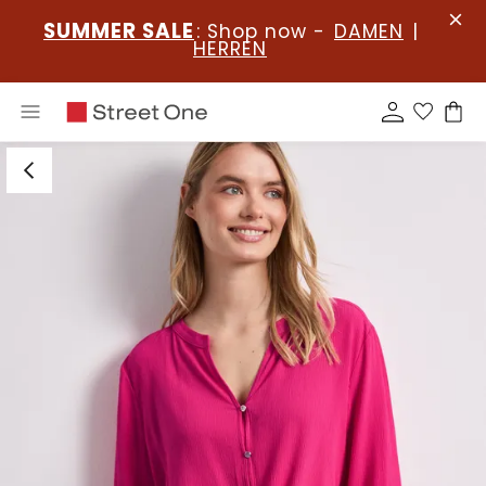
SUMMER SALE
: Shop now -
DAMEN
|
HERREN