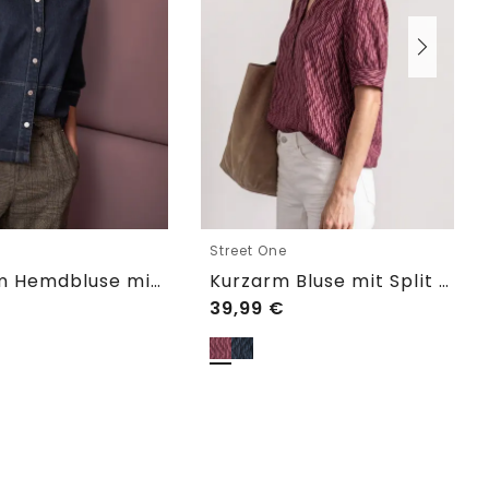
e
Street One
3/4-Arm Hemdbluse mit Knopfleiste
Kurzarm Bluse mit Split Neck und Elastiksaum
39,99
€