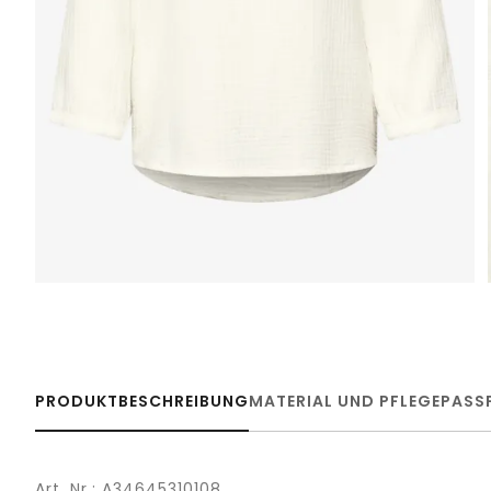
PRODUKTBESCHREIBUNG
MATERIAL UND PFLEGE
PASS
Art. Nr.: A34645310108