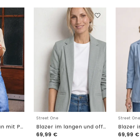
Street One
Street On
Kurzarm Cardigan mit Polokragen
Blazer im langen und offenen Schnitt
69,99
€
69,99
€