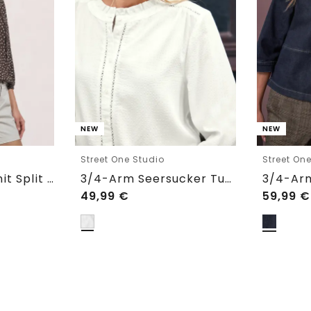
NEW
NEW
Street One Studio
Street On
3/4-Arm Bluse mit Split Neck und Bändern
3/4-Arm Seersucker Tunika mit Tapedetails
49,99
€
59,99
€