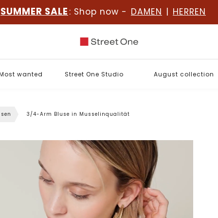
SUMMER SALE
: Shop now -
DAMEN
|
HERREN
Most wanted
Street One Studio
August collection
usen
3/4-Arm Bluse in Musselinqualität