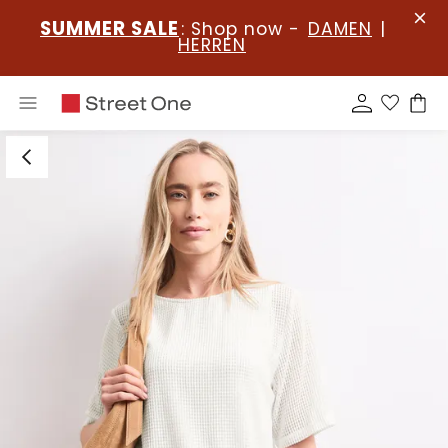
SUMMER SALE
: Shop now -
DAMEN
|
HERREN