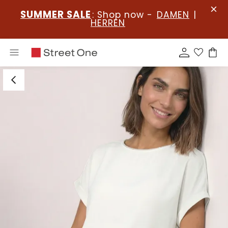
SUMMER SALE
: Shop now -
DAMEN
|
HERREN