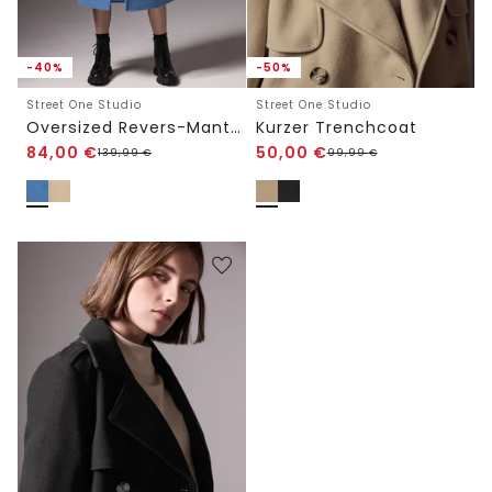
-40%
-50%
Street One Studio
Street One Studio
Oversized Revers-Mantel
Kurzer Trenchcoat
84,00
€
50,00
€
139,99
€
99,99
€