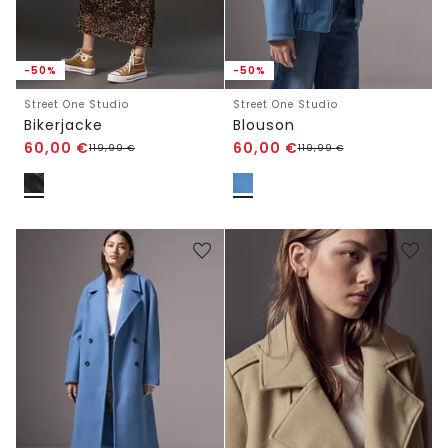
-50%
-50%
Street One Studio
Street One Studio
Bikerjacke
Blouson
60,00
€
60,00
€
119,99
€
119,99
€