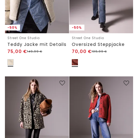
-50%
-50%
Street One Studio
Street One Studio
Teddy Jacke mit Details
Oversized Steppjacke
75,00
€
70,00
€
149,99
€
139,99
€