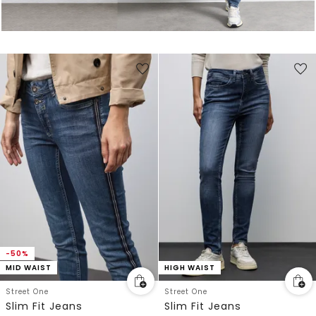
-50%
MID WAIST
HIGH WAIST
Street One
Street One
Slim Fit Jeans
Slim Fit Jeans