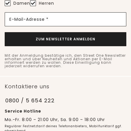
Damen
Herren
und leicht zu handhaben.
Das und mehr zeichnet Denim Jeans aus
E-Mail-Adresse *
Jeans sind die modischen Klassiker in der weiten
Fashionwelt. Ständig erleben sie neue Trend-Updates. Und
genau das ist das Schöne daran. Die Jeans ist ein wahrer
Tausendsassa und passt perfekt zum lässigen T-Shirt
ZUM NEWSLETTER ANMELDEN
oder zu einer mit edlen Strass-Steinen besetzten Bluse.
Hierbei ist ein auf Taille geschnittener Kurzblazer das
Tüpfelchen auf dem "i". Ein wahrer Allrounder an
Mit der Anmeldung bestätige ich, den Street One Newsletter
erhalten und über Neuheiten und Aktionen per E-Mail
Femininität, der in jedem Alter und bei jeder Figur immer
informiert werden zu wollen. Diese Einwilligung kann
passt, ist eine
klassische Jeans in grau.
jederzeit widerrufen werden.
Skinny Fit, Slim Fit, Straight Fit und Co. - Denim Jeans
punkten durch ihren schmeichelnden Beinverlauf. Sie
sitzen fast wie eine zweite Haut und zaubern darüber
Kontaktiere uns
hinaus wunderbar lange Beine.
Dank elastischer Materialien, die dem Stoff heute ebenfalls
0800 / 5 654 222
beigemengt werden, sind diese Kult-Jeans äußerst
bequem und überzeugen durch einen betörenden
Service Hotline
Tragekomfort. Besonders Jeggings und
Damen
Mo.-Fr. 8:00 – 21:00 Uhr, Sa. 9:00 – 18:00 Uhr
Stretchjeans
schenken dir einen bequemen
Tragekomfort gepaart mit modischer Raffinesse.
Regulärer Festnetztarif deines Telefonanbieters, Mobilfunktarif ggf.
abweichend.