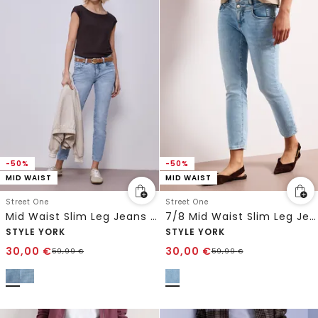
-50%
-50%
MID WAIST
MID WAIST
Street One
Street One
Mid Waist Slim Leg Jeans im Slim Fit
7/8 Mid Waist Slim Leg Jeans im Slim Fit
STYLE YORK
STYLE YORK
30,00
€
30,00
€
59,99
€
59,99
€