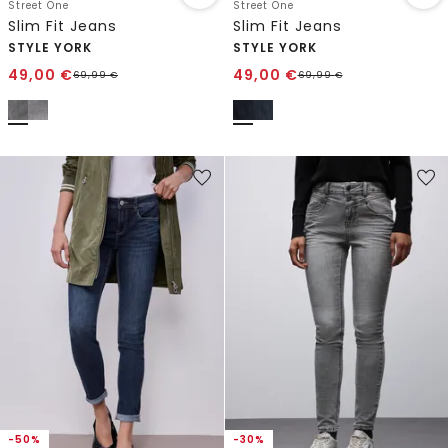
Street One
Street One
Slim Fit Jeans
Slim Fit Jeans
STYLE YORK
STYLE YORK
49,00
€
49,00
€
69,99
€
69,99
€
-50%
-30%