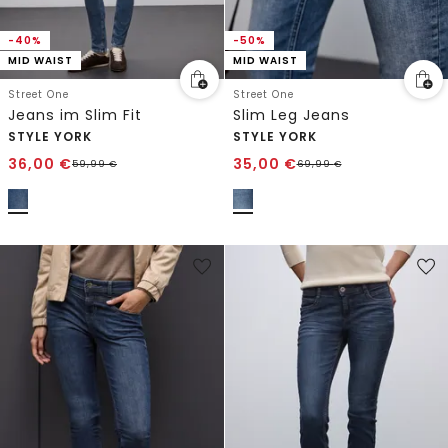
-40%
-50%
MID WAIST
MID WAIST
Street One
Street One
Jeans im Slim Fit
Slim Leg Jeans
STYLE YORK
STYLE YORK
36,00
€
35,00
€
59,99
€
69,99
€