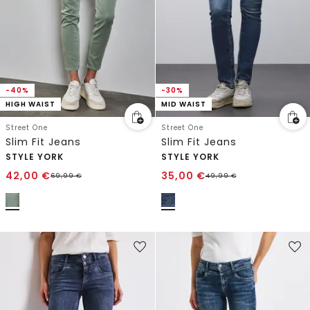
-40%
-30%
HIGH WAIST
MID WAIST
Street One
Street One
Slim Fit Jeans
Slim Fit Jeans
STYLE YORK
STYLE YORK
42,00
€
35,00
€
69,99
€
49,99
€