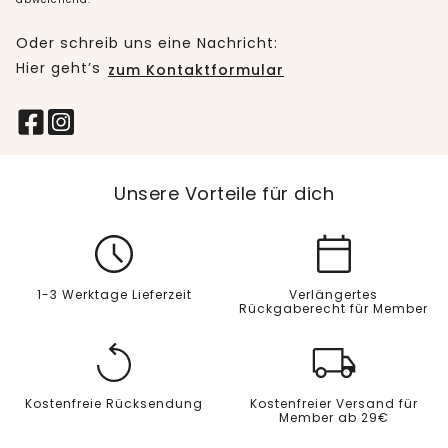
Angesagte Styles bei Street One: Von Boyfriend
bis Bootcut
Oder schreib uns eine Nachricht:
Es kommt stets auf die Größe an. Und natürlich auf die
Hier geht’s
zum Kontaktformular
richtige Länge! Zum Beispiel, wenn deinen Fokus auf die
angesagten Denim Jeans im Boyfriend Look legst.
So ist die Boyfriend Denim ideal für den legeren Style, aber
sie passt auch prima zu hochhackigen Pumps und
glamourösem Blazer. Im Gegensatz dazu ist die Boot Cut
Denim ideal, um stärkere
Oberschenkel optisch in den
Unsere Vorteile für dich
Hintergrund
zu rücken. Dank des ab dem Unterschenkel
ausgestellten Hosenbeins kannst du so prima Akzente
setzen und deine Femininität gezielt unterstreichen.
Bootcuts sehen zum Beispiel zu gemusterten Tuniken oder
wallenden Seidenblusen absolut schick aus. Ein tolles
1-3 Werktage Lieferzeit
Verlängertes
Pendant zur Bootcut ist die Straight Fit Jeans. Sie
zeichnet
Rückgaberecht für Member
sich durch ihren geraden Beinverlauf aus.
Dadurch wird
diese Jeansvariante aus edlem Denim schnell zu
unterschiedlichsten Styles zum Hingucker.
Die Street One Jeans als perfekter Begleiter
Kostenfreie Rücksendung
Kostenfreier Versand für
Member ab 29€
Das Denim Material schmiegt sich unglaublich gut an
deine Körperformen an und zaubert so buchstäblich im