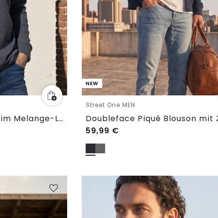
NEW
Street One MEN
Langarm Henleyshirt im Melange-Look
59,99
€