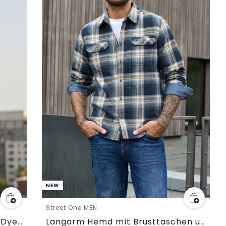
NEW
Street One MEN
T-Shirt mit Rundhals in Space-Dye-Optik
Langarm Hemd mit Brusttaschen und Karomuster