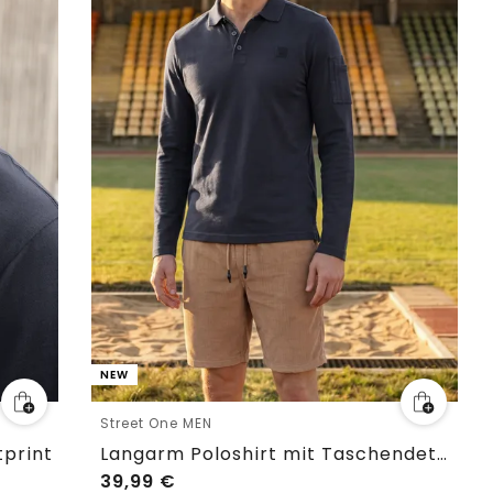
NEW
Street One MEN
tprint
Langarm Poloshirt mit Taschendetail
39,99
€