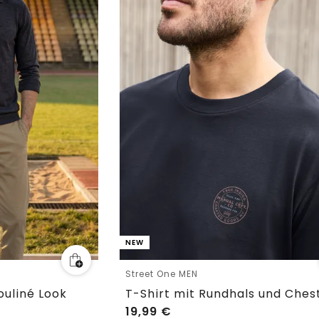
NEW
Street One MEN
ouliné Look
T-Shirt mit Rundhals und Ches
19,99
€