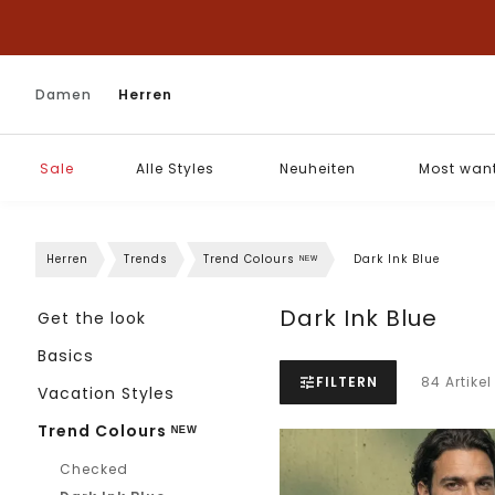
Damen
Herren
Sale
Alle Styles
Neuheiten
Most wan
Herren
Trends
Trend Colours ᴺᴱᵂ
Dark Ink Blue
Dark Ink Blue
Get the look
Basics
FILTERN
84 Artikel
Vacation Styles
Trend Colours ᴺᴱᵂ
Checked