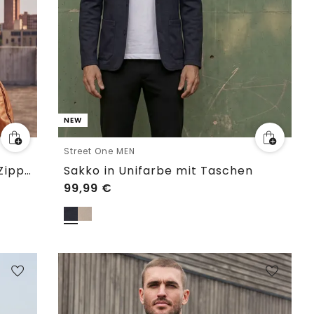
NEW
Street One MEN
Doubleface Piqué Blouson mit Zipper
Sakko in Unifarbe mit Taschen
99,99
€