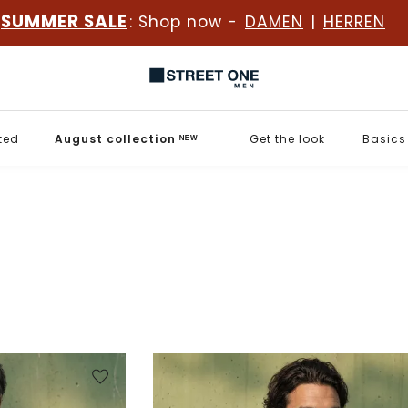
SUMMER SALE
: Shop now -
DAMEN
|
HERREN
ted
August collection ᴺᴱᵂ
Get the look
Basics