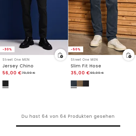
-30%
-50%
Street One MEN
Street One MEN
Jersey Chino
Slim Fit Hose
56,00
€
35,00
€
79,99
€
69,99
€
Du hast 64 von 64 Produkten gesehen