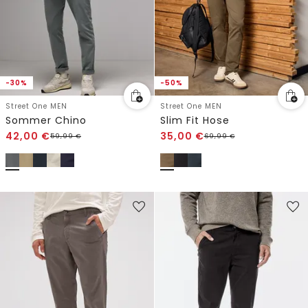
-30%
-50%
Street One MEN
Street One MEN
Sommer Chino
Slim Fit Hose
42,00
€
35,00
€
59,99
€
69,99
€