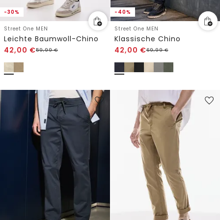
-30%
-40%
Street One MEN
Street One MEN
Leichte Baumwoll-Chino
Klassische Chino
42,00
€
42,00
€
59,99
€
69,99
€