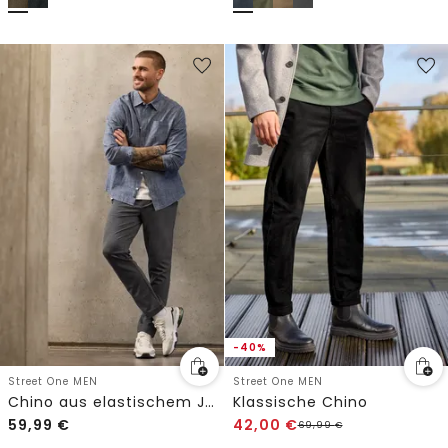
-40%
Street One MEN
Street One MEN
Chino aus elastischem Jersey mit Flexbund
Klassische Chino
59,99
€
42,00
€
69,99
€