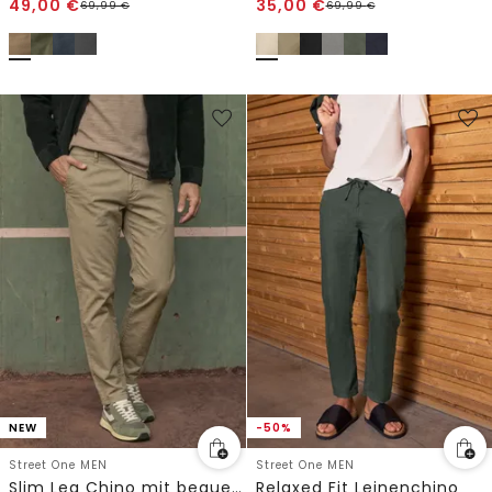
49,00
€
35,00
€
69,99
€
69,99
€
NEW
-50%
Street One MEN
Street One MEN
Slim Leg Chino mit bequemem Flexbund
Relaxed Fit Leinenchino