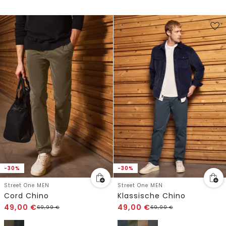
-30%
-30%
Street One MEN
Street One MEN
Cord Chino
Klassische Chino
49,00
€
49,00
€
69,99
€
69,99
€