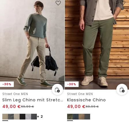
-30%
-30%
Street One MEN
Street One MEN
Slim Leg Chino mit Stretchbund
Klassische Chino
49,00
€
49,00
€
69,99
€
69,99
€
+ 2