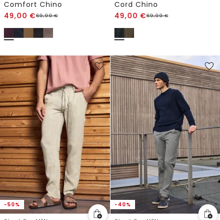
Comfort Chino
Cord Chino
49,00
€
49,00
€
69,99
€
69,99
€
-50%
-40%