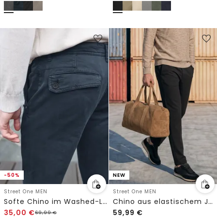
-50%
NEW
Street One MEN
Street One MEN
Softe Chino im Washed-Look
Chino aus elastischem Jersey mit Flexbund
35,00
€
59,99
€
69,99
€