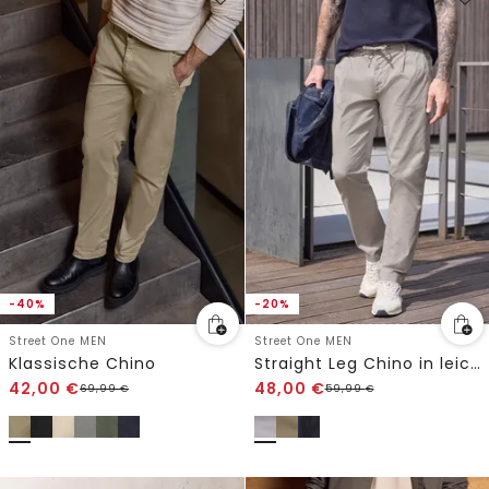
-40%
-20%
Street One MEN
Street One MEN
Klassische Chino
Straight Leg Chino in leichter Qualität
42,00
€
48,00
€
69,99
€
59,99
€