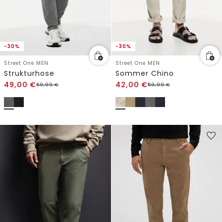
-30%
-30%
Street One MEN
Street One MEN
Strukturhose
Sommer Chino
49,00
€
42,00
€
69,99
€
59,99
€