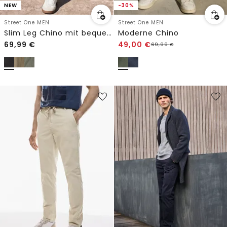
NEW
-30%
Street One MEN
Street One MEN
Slim Leg Chino mit bequemem Flexbund
Moderne Chino
69,99
€
49,00
€
69,99
€