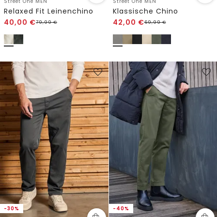
Street One MEN
Street One MEN
Relaxed Fit Leinenchino
Klassische Chino
40,00
€
42,00
€
79,99
€
69,99
€
-30%
-40%