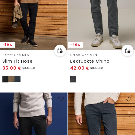
-50%
-40%
Street One MEN
Street One MEN
Slim Fit Hose
Bedruckte Chino
35,00
€
42,00
€
69,99
€
69,99
€