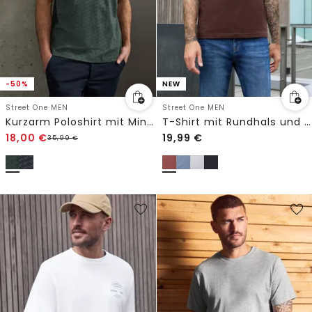
-50%
NEW
Street One MEN
Street One MEN
Kurzarm Poloshirt mit Minimal Print
T-Shirt mit Rundhals und Chestprint
18,00
€
19,99
€
35,99
€