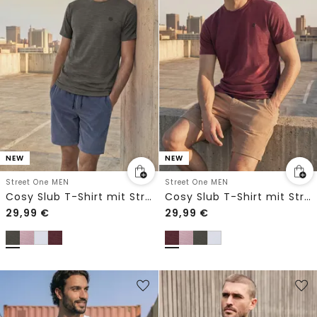
NEW
NEW
Street One MEN
Street One MEN
Cosy Slub T-Shirt mit Struktur
Cosy Slub T-Shirt mit Struktur
29,99
€
29,99
€