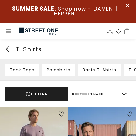
SUMMER SALE
: Shop now -
DAMEN
|
HERREN
T-Shirts
Tank Tops
Poloshirts
Basic T-Shirts
T-S
FILTERN
SORTIEREN NACH