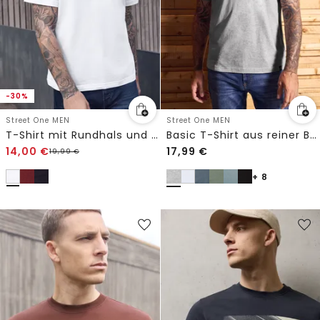
-30%
Street One MEN
Street One MEN
T-Shirt mit Rundhals und Chestprint
Basic T-Shirt aus reiner Baumwolle
14,00
€
17,99
€
19,99
€
+ 8