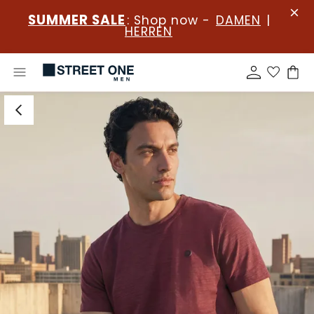
SUMMER SALE
: Shop now -
DAMEN
|
HERREN