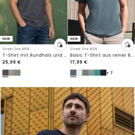
NEW
NEW
Street One MEN
Street One MEN
T-Shirt mit Rundhals und Chestprint
Basic T-Shirt aus reiner Baumwolle
25,99
€
17,99
€
+ 7