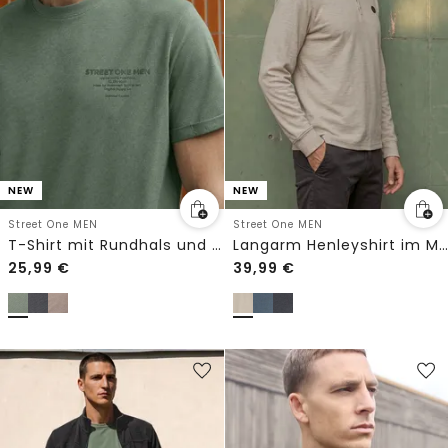
NEW
NEW
Street One MEN
Street One MEN
T-Shirt mit Rundhals und Chestprint
Langarm Henleyshirt im Melange-Look
25,99
€
39,99
€