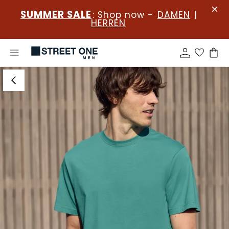
SUMMER SALE
: Shop now -
DAMEN
|
HERREN