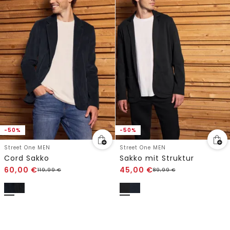
-50%
-50%
Street One MEN
Street One MEN
Cord Sakko
Sakko mit Struktur
60,00
€
45,00
€
119,99
€
89,99
€