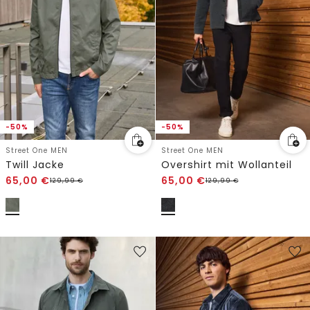
-50%
-50%
Street One MEN
Street One MEN
Twill Jacke
Overshirt mit Wollanteil
65,00
€
65,00
€
129,99
€
129,99
€