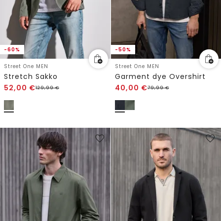
-60%
-50%
Street One MEN
Street One MEN
Stretch Sakko
Garment dye Overshirt
52,00
€
40,00
€
129,99
€
79,99
€