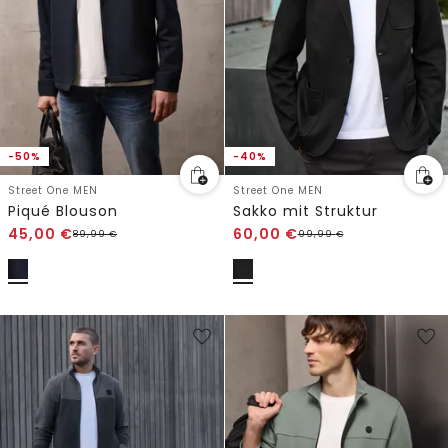
-50%
-40%
Street One MEN
Street One MEN
Piqué Blouson
Sakko mit Struktur
45,00
€
60,00
€
89,99
€
99,99
€