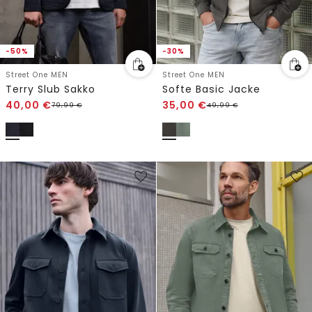
-50%
-30%
Street One MEN
Street One MEN
Terry Slub Sakko
Softe Basic Jacke
40,00
€
35,00
€
79,99
€
49,99
€