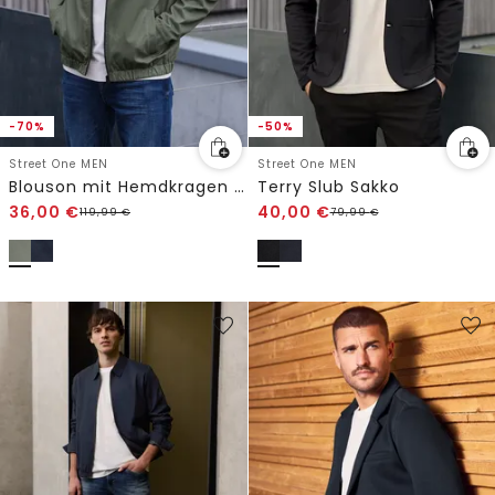
-70%
-50%
Street One MEN
Street One MEN
Blouson mit Hemdkragen und Zipper
Terry Slub Sakko
36,00
€
40,00
€
119,99
€
79,99
€