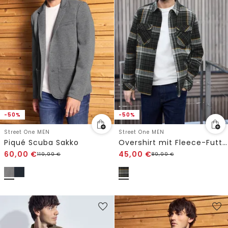
-50%
-50%
Street One MEN
Street One MEN
Piqué Scuba Sakko
Overshirt mit Fleece-Futter
60,00
€
45,00
€
119,99
€
89,99
€