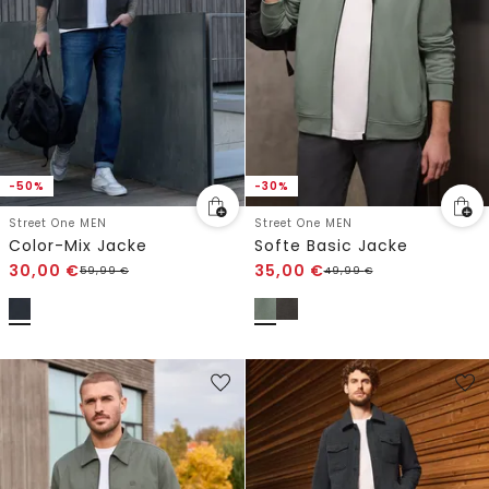
-50%
-30%
Street One MEN
Street One MEN
Color-Mix Jacke
Softe Basic Jacke
30,00
€
35,00
€
59,99
€
49,99
€