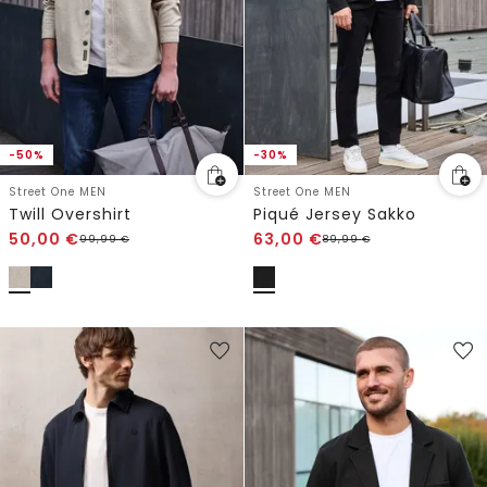
-50%
-30%
Street One MEN
Street One MEN
Twill Overshirt
Piqué Jersey Sakko
50,00
€
63,00
€
99,99
€
89,99
€