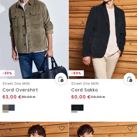
-30%
-50%
Street One MEN
Street One MEN
Cord Overshirt
Cord Sakko
63,00
€
60,00
€
89,99
€
119,99
€