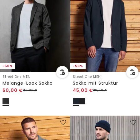
-50%
-50%
Street One MEN
Street One MEN
Melange-Look Sakko
Sakko mit Struktur
60,00
€
45,00
€
119,99
€
89,99
€