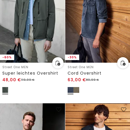
-60%
-30%
Street One MEN
Street One MEN
Super leichtes Overshirt
Cord Overshirt
48,00
€
63,00
€
119,99
€
89,99
€