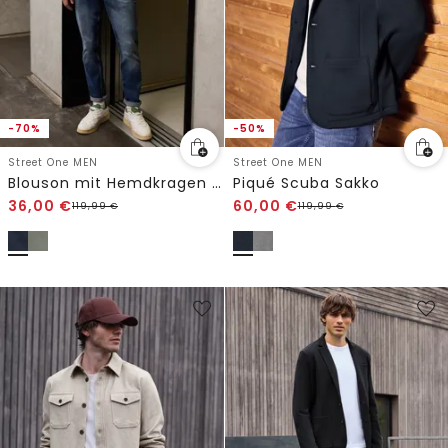
-70%
-50%
Street One MEN
Street One MEN
Blouson mit Hemdkragen und Zipper
Piqué Scuba Sakko
36,00
€
60,00
€
119,99
€
119,99
€