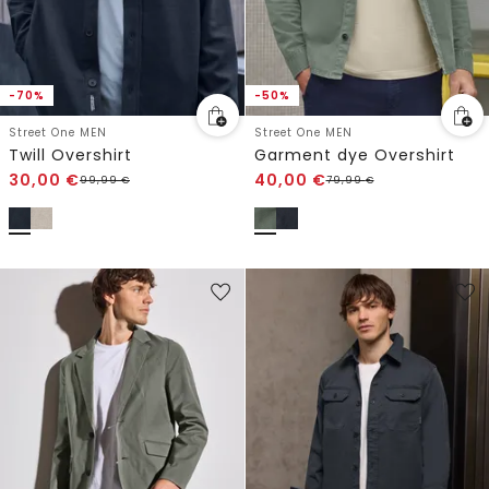
-70%
-50%
Street One MEN
Street One MEN
Twill Overshirt
Garment dye Overshirt
30,00
€
40,00
€
99,99
€
79,99
€