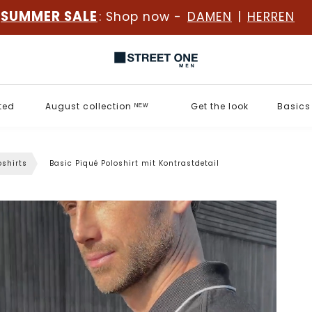
SUMMER SALE
: Shop now -
DAMEN
|
HERREN
ted
August collection ᴺᴱᵂ
Get the look
Basics
oshirts
Basic Piqué Poloshirt mit Kontrastdetail