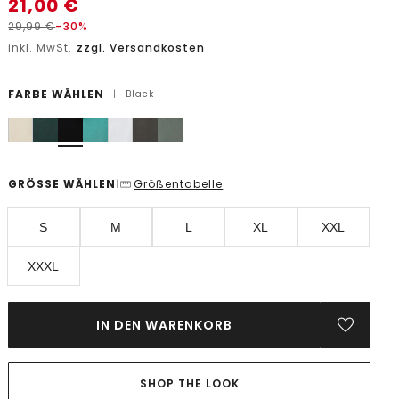
21,00
€
29,99
€
-30%
inkl. MwSt.
zzgl. Versandkosten
FARBE WÄHLEN
|
Black
GRÖSSE WÄHLEN
Größentabelle
|
S
M
L
XL
XXL
XXXL
IN DEN WARENKORB
SHOP THE LOOK