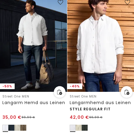
-50%
-40%
Street One MEN
Street One MEN
Langarm Hemd aus Leinen
Langarmhemd aus Leinen
STYLE REGULAR FIT
35,00
€
42,00
€
69,99
€
69,99
€