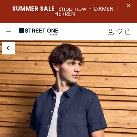
SUMMER SALE
: Shop now -
DAMEN
|
HERREN