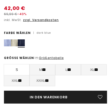
42,00
€
69,99
€
-40%
inkl. MwSt.
zzgl. Versandkosten
FARBE WÄHLEN
|
dark blue
GRÖSSE WÄHLEN
Größentabelle
|
S
M
L
XL
XXL
XXXL
IN DEN WARENKORB