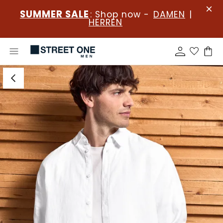
SUMMER SALE
: Shop now -
DAMEN
|
HERREN