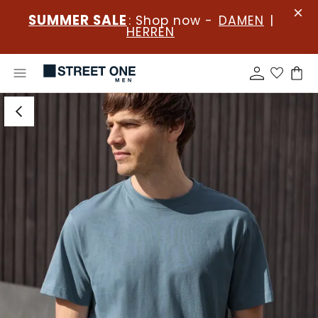
SUMMER SALE
: Shop now -
DAMEN
|
HERREN