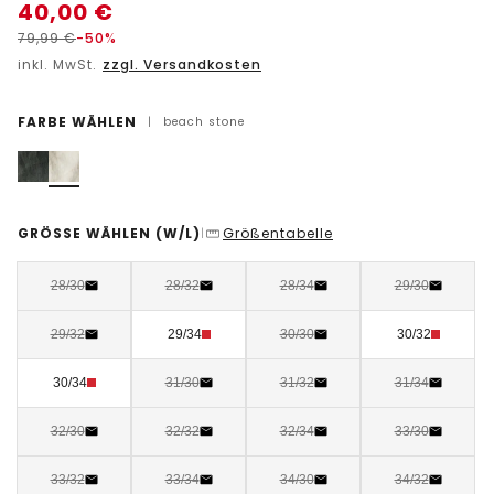
40,00
€
79,99
€
-50%
inkl. MwSt.
zzgl. Versandkosten
FARBE WÄHLEN
|
beach stone
GRÖSSE WÄHLEN
(W/L)
Größentabelle
|
28/30
28/32
28/34
29/30
29/32
29/34
30/30
30/32
30/34
31/30
31/32
31/34
32/30
32/32
32/34
33/30
33/32
33/34
34/30
34/32