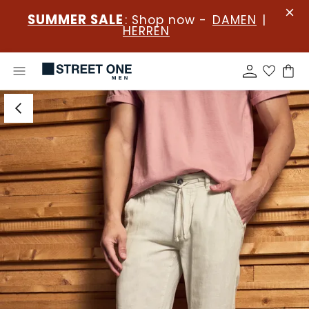
SUMMER SALE
: Shop now -
DAMEN
|
HERREN