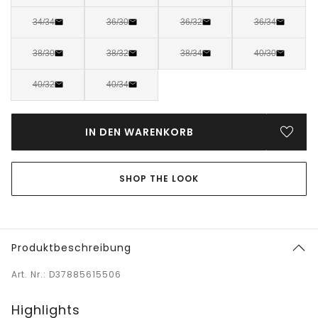
34/34
36/30
36/32
36/34
38/30
38/32
38/34
40/30
40/32
40/34
IN DEN WARENKORB
SHOP THE LOOK
Produktbeschreibung
Art. Nr.: D37885615506
Highlights