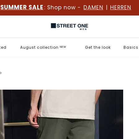
SUMMER SALE
: Shop now -
DAMEN
|
HERREN
ted
August collection ᴺᴱᵂ
Get the look
Basics
o