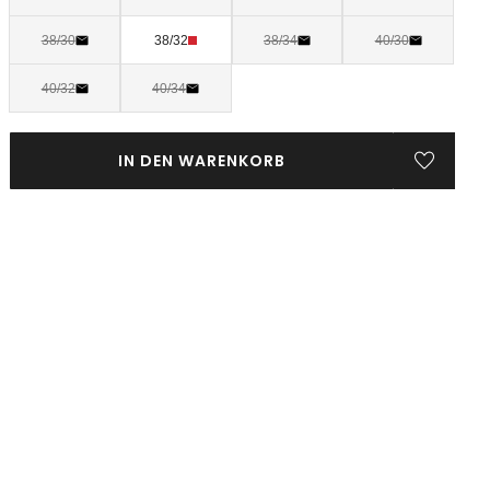
38/30
38/32
38/34
40/30
40/32
40/34
IN DEN WARENKORB