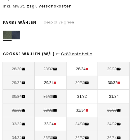
inkl. MwSt.
zzgl. Versandkosten
FARBE WÄHLEN
|
deep olive green
GRÖSSE WÄHLEN
(W/L)
Größentabelle
|
28/30
28/32
28/34
29/30
29/32
29/34
30/30
30/32
30/34
31/30
31/32
31/34
32/30
32/32
32/34
33/30
33/32
33/34
34/30
34/32
34/34
36/30
36/32
36/34