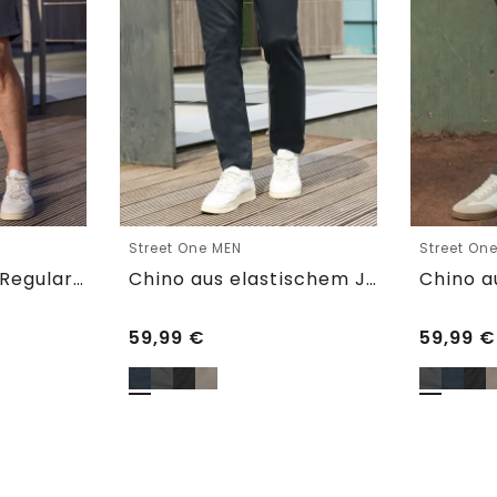
Street One MEN
Street On
Chino Shorts im Regular Fit mit Flexbund
Chino aus elastischem Jersey mit Flexbund
59,99
€
59,99
€