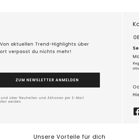
K
0
Von aktuellen Trend-Highlights über
Se
fort verpasst du nichts mehr!
Mo
Reg
ab
ZUM NEWSLETTER ANMELDEN
Od
Hi
n und über Neuheiten und Aktionen per E-Mail
ufen werden.
Unsere Vorteile für dich