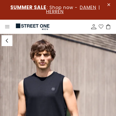
SUMMER SALE
: Shop now -
DAMEN
|
HERREN