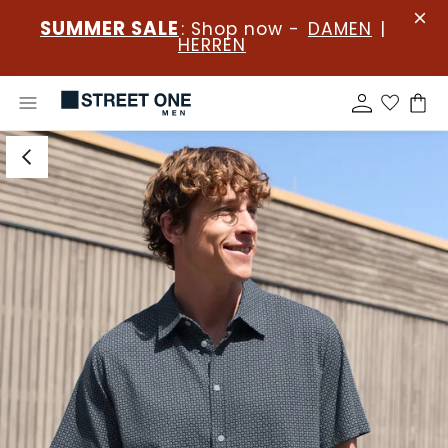
SUMMER SALE
: Shop now -
DAMEN
|
HERREN