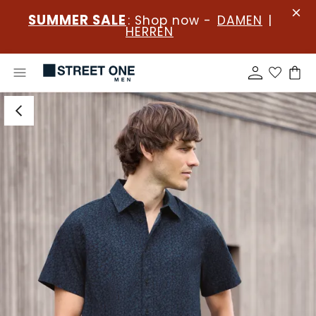
SUMMER SALE
: Shop now -
DAMEN
|
HERREN