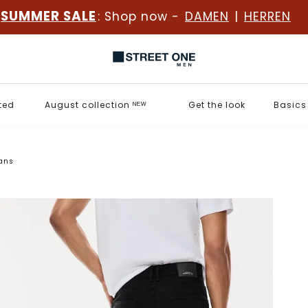
SUMMER SALE
: Shop now -
DAMEN
|
HERREN
ted
August collection ᴺᴱᵂ
Get the look
Basics
eans