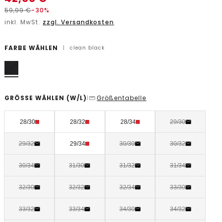
59,99
€
-30%
inkl. MwSt.
zzgl. Versandkosten
FARBE WÄHLEN
|
clean black
GRÖSSE WÄHLEN
(W/L)
Größentabelle
|
28/30
28/32
28/34
29/30
29/32
29/34
30/30
30/32
30/34
31/30
31/32
31/34
32/30
32/32
32/34
33/30
33/32
33/34
34/30
34/32