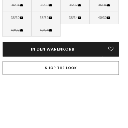
34/34
36/30
36/32
36/34
38/30
38/32
38/34
40/30
40/32
40/34
IN DEN WARENKORB
SHOP THE LOOK