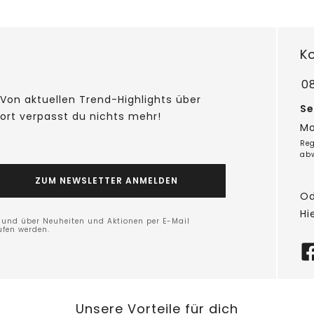
K
0
Von aktuellen Trend-Highlights über
Se
fort verpasst du nichts mehr!
Mo
Reg
ab
ZUM NEWSLETTER ANMELDEN
Od
Hi
n und über Neuheiten und Aktionen per E-Mail
ufen werden.
Unsere Vorteile für dich