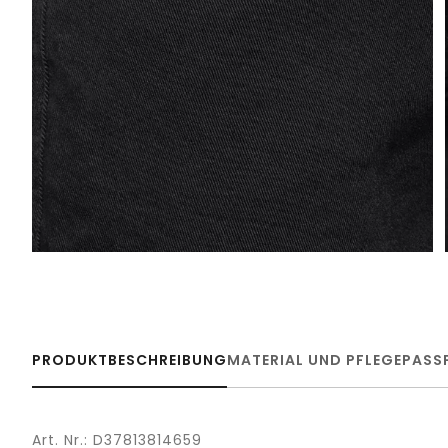
PRODUKTBESCHREIBUNG
MATERIAL UND PFLEGE
PASS
Art. Nr.: D37813814659