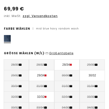
69,99
€
inkl. MwSt.
zzgl. Versandkosten
FARBE WÄHLEN
|
mid blue havy random wash
GRÖSSE WÄHLEN
(W/L)
Größentabelle
|
28/30
28/32
28/34
29/30
29/32
29/34
30/30
30/32
30/34
31/30
31/32
31/34
32/30
32/32
32/34
33/30
33/32
33/34
34/30
34/32