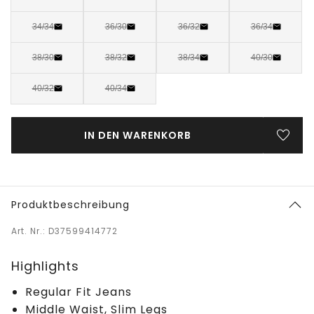
34/34
36/30
36/32
36/34
38/30
38/32
38/34
40/30
40/32
40/34
IN DEN WARENKORB
Produktbeschreibung
Art. Nr.: D37599414772
Highlights
Regular Fit Jeans
Middle Waist, Slim Legs