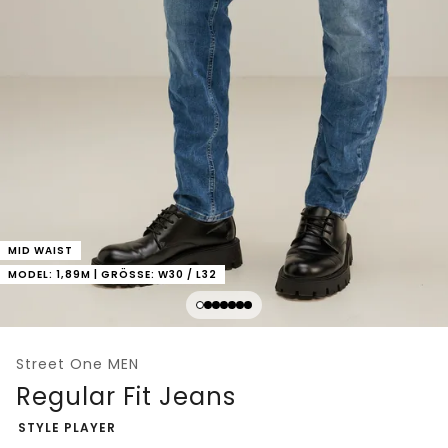
MID WAIST
MODEL: 1,89M | GRÖSSE: W30 / L32
Street One MEN
Regular Fit Jeans
-
STYLE PLAYER