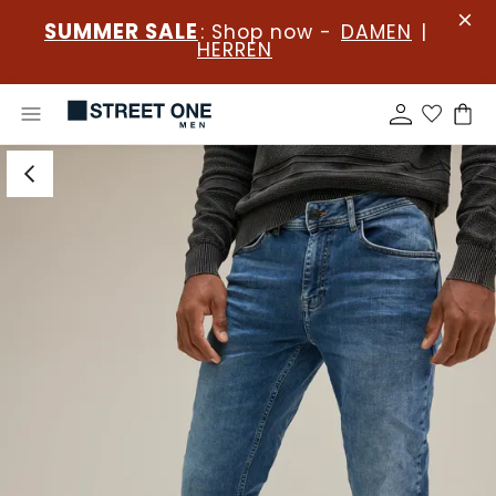
SUMMER SALE
: Shop now -
DAMEN
|
HERREN