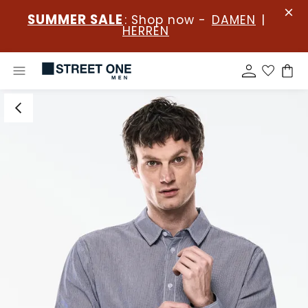
SUMMER SALE
: Shop now -
DAMEN
|
HERREN