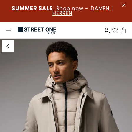
SUMMER SALE
: Shop now -
DAMEN
|
HERREN